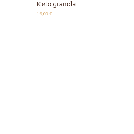
Keto granola
16,00
€