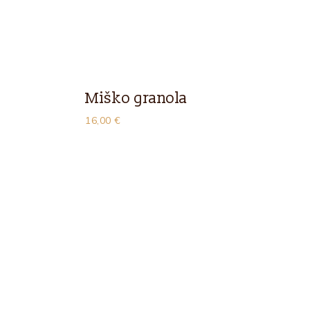
Miško granola
16,00
€