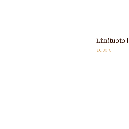
Limituoto 
16,00
€