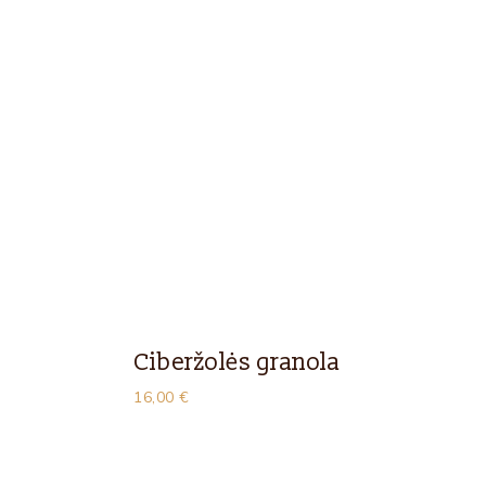
Ciberžolės granola
16,00
€