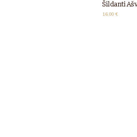
Šildanti A
16,00
€