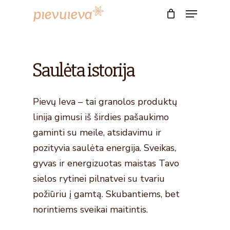
Skip
Menu
to
Close
main
Menu
content
Saulėta istorija
Pievų Ieva – tai granolos produktų
linija gimusi iš širdies pašaukimo
gaminti su meile, atsidavimu ir
pozityvia saulėta energija. Sveikas,
gyvas ir energizuotas maistas Tavo
sielos rytinei pilnatvei su tvariu
požiūriu į gamtą. Skubantiems, bet
norintiems sveikai maitintis.