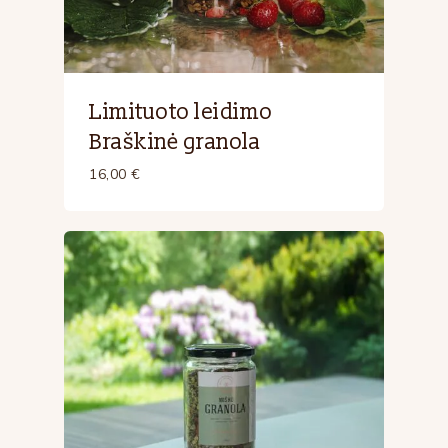
Limituoto leidimo
Braškinė granola
16,00
€