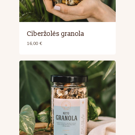
Ciberžolės granola
16,00
€