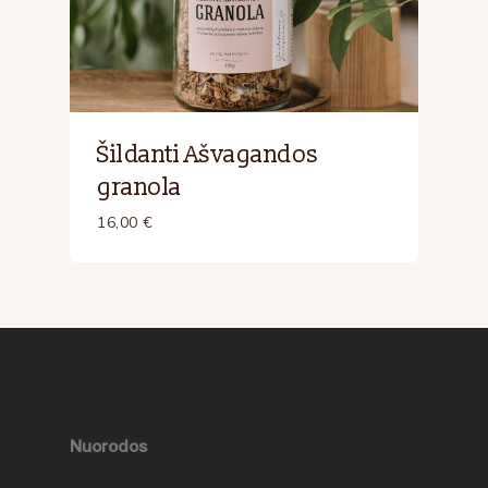
Šildanti Ašvagandos
granola
16,00
€
Nuorodos