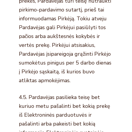
prekės, Pardavėjas turi teisę nutraukti
pirkimo-pardavimo sutartį, prieš tai
informuodamas Pirkėją. Tokiu atveju
Pardavėjas gali Pirkėjui pasiūlyti tos
pačios arba aukštesnės kokybės ir
vertės prekę. Pirkėjui atsisakius,
Pardavėjas įsipareigoja grąžinti Pirkėjo
sumokėtus pinigus per 5 darbo dienas
į Pirkėjo sąskaitą, iš kurios buvo
atliktas apmokėjimas.
4.5. Pardavėjas pasilieka teisę bet
kuriuo metu pašalinti bet kokią prekę
iš Elektroninės parduotuvės ir
pašalinti arba pakeisti bet kokią