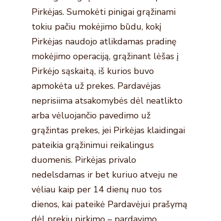
Pirkėjas. Sumokėti pinigai grąžinami
tokiu pačiu mokėjimo būdu, kokį
Pirkėjas naudojo atlikdamas pradinę
mokėjimo operaciją, grąžinant lėšas į
Pirkėjo sąskaitą, iš kurios buvo
apmokėta už prekes. Pardavėjas
neprisiima atsakomybės dėl neatlikto
arba vėluojančio pavedimo už
grąžintas prekes, jei Pirkėjas klaidingai
pateikia grąžinimui reikalingus
duomenis. Pirkėjas privalo
nedelsdamas ir bet kuriuo atveju ne
vėliau kaip per 14 dienų nuo tos
dienos, kai pateikė Pardavėjui prašymą
dėl prekių pirkimo – pardavimo