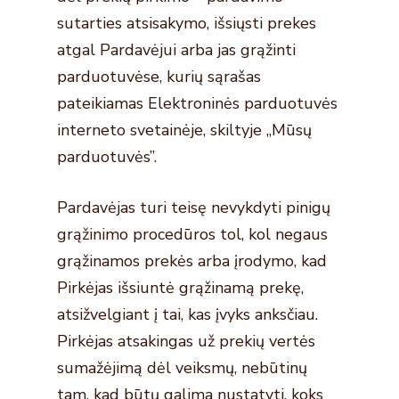
sutarties atsisakymo, išsiųsti prekes
atgal Pardavėjui arba jas grąžinti
parduotuvėse, kurių sąrašas
pateikiamas Elektroninės parduotuvės
interneto svetainėje, skiltyje „Mūsų
parduotuvės”.
Pardavėjas turi teisę nevykdyti pinigų
grąžinimo procedūros tol, kol negaus
grąžinamos prekės arba įrodymo, kad
Pirkėjas išsiuntė grąžinamą prekę,
atsižvelgiant į tai, kas įvyks anksčiau.
Pirkėjas atsakingas už prekių vertės
sumažėjimą dėl veiksmų, nebūtinų
tam, kad būtų galima nustatyti, koks