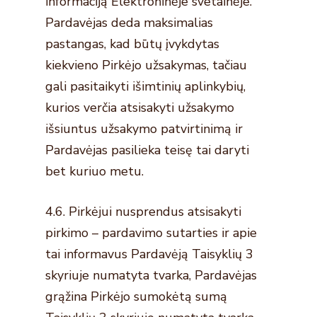
informaciją Elektroninėje svetainėje.
Pardavėjas deda maksimalias
pastangas, kad būtų įvykdytas
kiekvieno Pirkėjo užsakymas, tačiau
gali pasitaikyti išimtinių aplinkybių,
kurios verčia atsisakyti užsakymo
išsiuntus užsakymo patvirtinimą ir
Pardavėjas pasilieka teisę tai daryti
bet kuriuo metu.
4.6. Pirkėjui nusprendus atsisakyti
pirkimo – pardavimo sutarties ir apie
tai informavus Pardavėją Taisyklių 3
skyriuje numatyta tvarka, Pardavėjas
grąžina Pirkėjo sumokėtą sumą