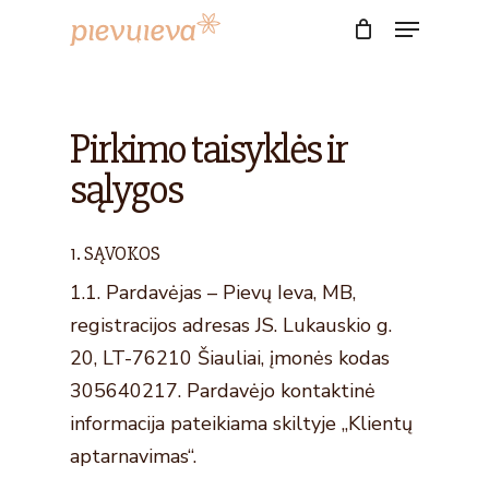
Skip
Menu
to
Close
main
Menu
content
Pirkimo taisyklės ir
sąlygos
1. SĄVOKOS
1.1. Pardavėjas – Pievų Ieva, MB,
registracijos adresas JS. Lukauskio g.
20, LT-76210 Šiauliai, įmonės kodas
305640217. Pardavėjo kontaktinė
informacija pateikiama skiltyje „Klientų
aptarnavimas“.