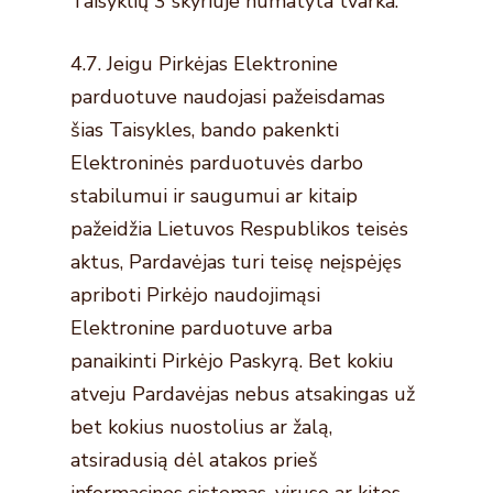
Taisyklių 3 skyriuje numatyta tvarka.
4.7. Jeigu Pirkėjas Elektronine
parduotuve naudojasi pažeisdamas
šias Taisykles, bando pakenkti
Elektroninės parduotuvės darbo
stabilumui ir saugumui ar kitaip
pažeidžia Lietuvos Respublikos teisės
aktus, Pardavėjas turi teisę neįspėjęs
apriboti Pirkėjo naudojimąsi
Elektronine parduotuve arba
panaikinti Pirkėjo Paskyrą. Bet kokiu
atveju Pardavėjas nebus atsakingas už
bet kokius nuostolius ar žalą,
atsiradusią dėl atakos prieš