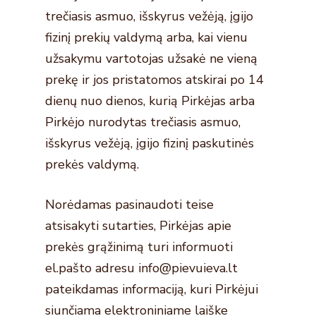
trečiasis asmuo, išskyrus vežėją, įgijo
fizinį prekių valdymą arba, kai vienu
užsakymu vartotojas užsakė ne vieną
prekę ir jos pristatomos atskirai po 14
dienų nuo dienos, kurią Pirkėjas arba
Pirkėjo nurodytas trečiasis asmuo,
išskyrus vežėją, įgijo fizinį paskutinės
prekės valdymą.
Norėdamas pasinaudoti teise
atsisakyti sutarties, Pirkėjas apie
prekės grąžinimą turi informuoti
el.pašto adresu info@pievuieva.lt
pateikdamas informaciją, kuri Pirkėjui
siunčiama elektroniniame laiške