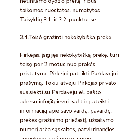
netinkamo dydžio prekę ir bus
taikomos nuostatos, numatytos
Taisyklių 3.1. ir 3.2. punktuose.
3.4.Teisė grąžinti nekokybišką prekę
Pirkėjas, įsigijęs nekokybišką prekę, turi
teisę per 2 metus nuo prekės
pristatymo Pirkėjui pateikti Pardavėjui
prašymą. Tokiu atveju Pirkėjas privalo
susisiekti su Pardavėju el. pašto
adresu info@pievuieva.lt ir pateikti
informaciją apie savo vardą, pavardę,
prekės grąžinimo priežastį, užsakymo
numerį arba sąskaitos, patvirtinančios
apmokėjimą už prekę, numerį,