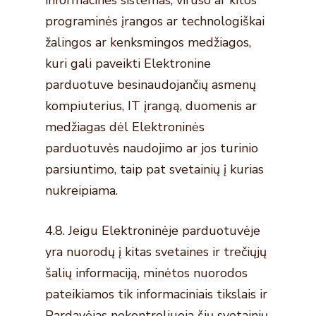
informacines sistemas, viruso ar kitos
programinės įrangos ar technologiškai
žalingos ar kenksmingos medžiagos,
kuri gali paveikti Elektronine
parduotuve besinaudojančių asmenų
kompiuterius, IT įrangą, duomenis ar
medžiagas dėl Elektroninės
parduotuvės naudojimo ar jos turinio
parsiuntimo, taip pat svetainių į kurias
nukreipiama.
4.8. Jeigu Elektroninėje parduotuvėje
yra nuorodų į kitas svetaines ir trečiųjų
šalių informaciją, minėtos nuorodos
pateikiamos tik informaciniais tikslais ir
Pardavėjas nekontroliuoja šių svetainių,